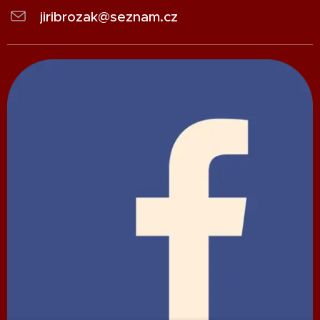
jiribrozak@seznam.cz